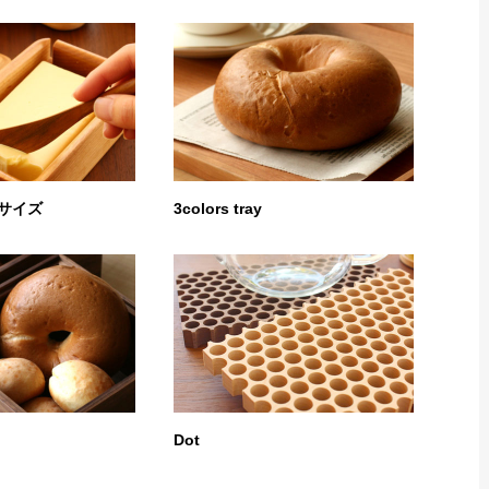
 Lサイズ
3colors tray
Dot