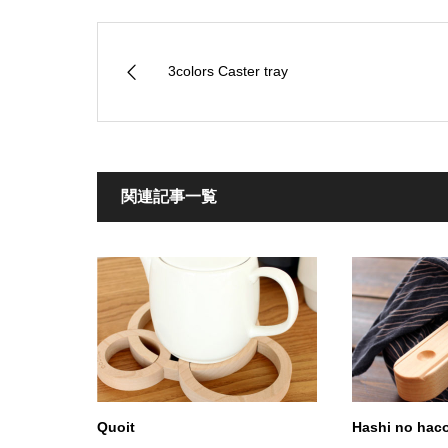
3colors Caster tray
関連記事一覧
Quoit
Hashi no hac