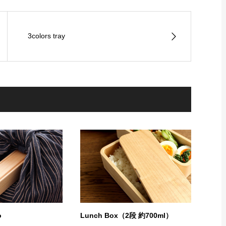
3colors tray
o
Lunch Box（2段 約700ml）