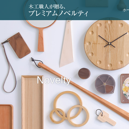
ホ
Novelty