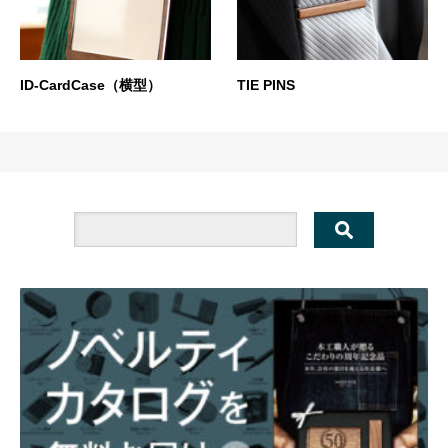
ID-CardCase（横型）
TIE PINS