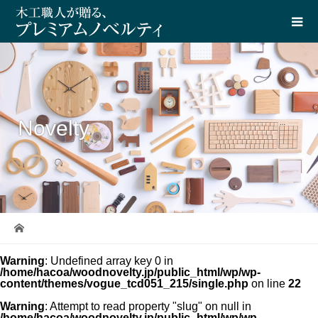
Novelty
Warning
: Undefined array key 0 in
/home/hacoa/woodnovelty.jp/public_html/wp/wp-
content/themes/vogue_tcd051_215/single.php
on line
22
Warning
: Attempt to read property "slug" on null in
/home/hacoa/woodnovelty.jp/public_html/wp/wp-