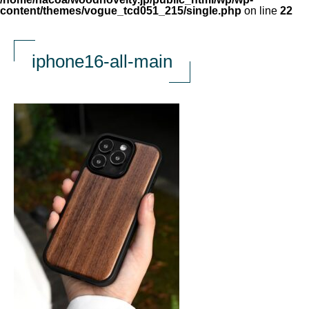
content/themes/vogue_tcd051_215/single.php
on line
22
iphone16-all-main