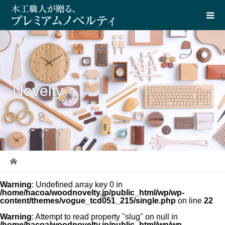
Novelty
Warning
: Undefined array key 0 in
/home/hacoa/woodnovelty.jp/public_html/wp/wp-
content/themes/vogue_tcd051_215/single.php
on line
22
Warning
: Attempt to read property "slug" on null in
/home/hacoa/woodnovelty.jp/public_html/wp/wp-