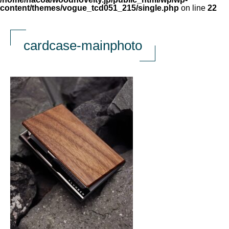
content/themes/vogue_tcd051_215/single.php
on line
22
cardcase-mainphoto