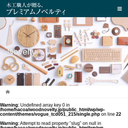
Novelty
Warning
: Undefined array key 0 in
/home/hacoa/woodnovelty.jp/public_html/wp/wp-
content/themes/vogue_tcd051_215/single.php
on line
22
Warning
: Attempt to read property "slug" on null in
/home/hacoa/woodnovelty.jp/public_html/wp/wp-