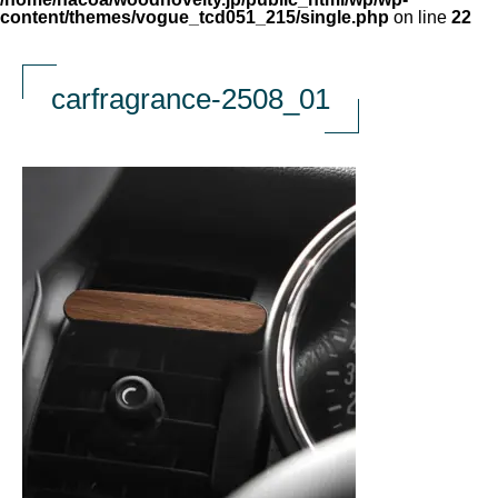
content/themes/vogue_tcd051_215/single.php
on line
22
carfragrance-2508_01