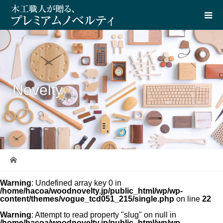
Novelty
Warning
: Undefined array key 0 in
/home/hacoa/woodnovelty.jp/public_html/wp/wp-
content/themes/vogue_tcd051_215/single.php
on line
22
Warning
: Attempt to read property "slug" on null in
/home/hacoa/woodnovelty.jp/public_html/wp/wp-