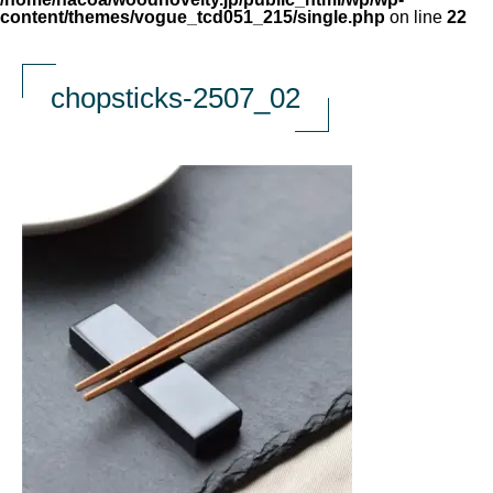
content/themes/vogue_tcd051_215/single.php
on line
22
chopsticks-2507_02