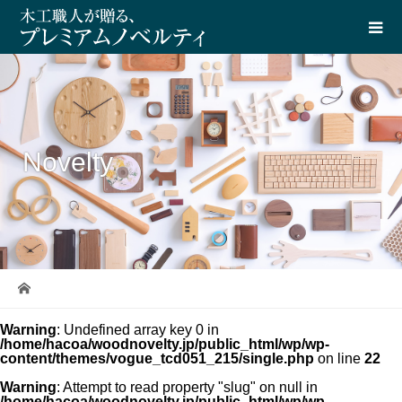
Novelty
Warning
: Undefined array key 0 in
/home/hacoa/woodnovelty.jp/public_html/wp/wp-
content/themes/vogue_tcd051_215/single.php
on line
22
Warning
: Attempt to read property "slug" on null in
/home/hacoa/woodnovelty.jp/public_html/wp/wp-