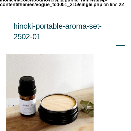
content/themes/vogue_tcd051_215/single.php
on line
22
hinoki-portable-aroma-set-
2502-01