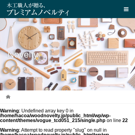
Novelty
Warning
: Undefined array key 0 in
/home/hacoa/woodnovelty.jp/public_html/wp/wp-
content/themes/vogue_tcd051_215/single.php
on line
22
Warning
: Attempt to read property "slug" on null in
/home/hacoa/woodnovelty.jp/public_html/wp/wp-