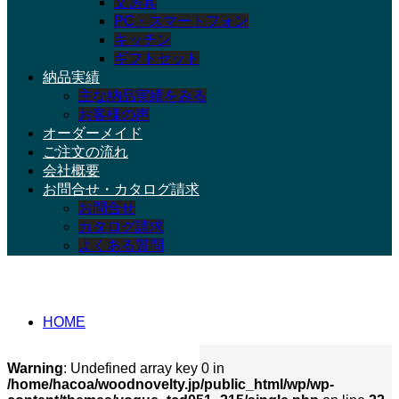
文房具
PC・スマートフォン
キッチン
ギフトセット
納品実績
主な納品実績をみる
お客様の声
オーダーメイド
ご注文の流れ
会社概要
お問合せ・カタログ請求
お問合せ
カタログ請求
よくある質問
Novelty
HOME
Warning
: Undefined array key 0 in
/home/hacoa/woodnovelty.jp/public_html/wp/wp-