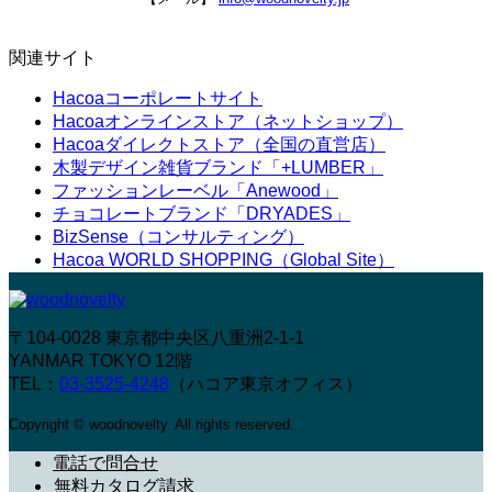
関連サイト
Hacoaコーポレートサイト
Hacoaオンラインストア（ネットショップ）
Hacoaダイレクトストア（全国の直営店）
木製デザイン雑貨ブランド「+LUMBER」
ファッションレーベル「Anewood」
チョコレートブランド「DRYADES」
BizSense（コンサルティング）
Hacoa WORLD SHOPPING（Global Site）
〒104-0028 東京都中央区八重洲2-1-1
YANMAR TOKYO 12階
TEL：
03-3525-4248
（ハコア東京オフィス）
Copyright © woodnovelty. All rights reserved.
電話で問合せ
無料カタログ請求