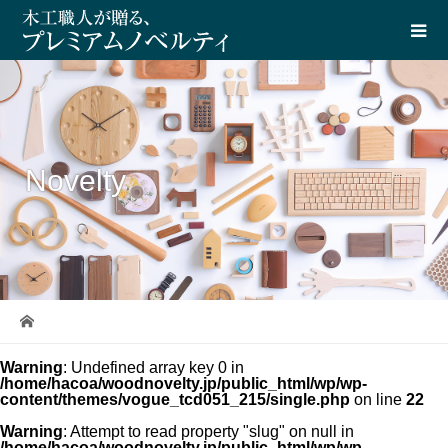
Novelty
Warning
: Undefined array key 0 in
/home/hacoa/woodnovelty.jp/public_html/wp/wp-
content/themes/vogue_tcd051_215/single.php
on line
22
Warning
: Attempt to read property "slug" on null in
/home/hacoa/woodnovelty.jp/public_html/wp/wp-