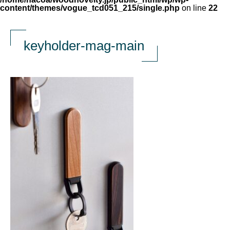
content/themes/vogue_tcd051_215/single.php
on line
22
keyholder-mag-main