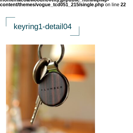
content/themes/vogue_tcd051_215/single.php
on line
22
keyring1-detail04