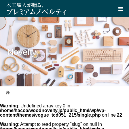
Novelty
Warning
: Undefined array key 0 in
/home/hacoa/woodnovelty.jp/public_html/wp/wp-
content/themes/vogue_tcd051_215/single.php
on line
22
Warning
: Attempt to read property "slug" on null in
/home/hacoa/woodnovelty.jp/public_html/wp/wp-