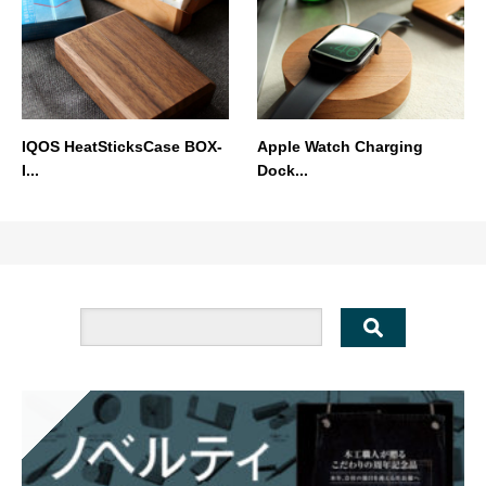
IQOS HeatSticksCase BOX-
Apple Watch Charging
I...
Dock...