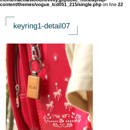
content/themes/vogue_tcd051_215/single.php
on line
22
keyring1-detail07