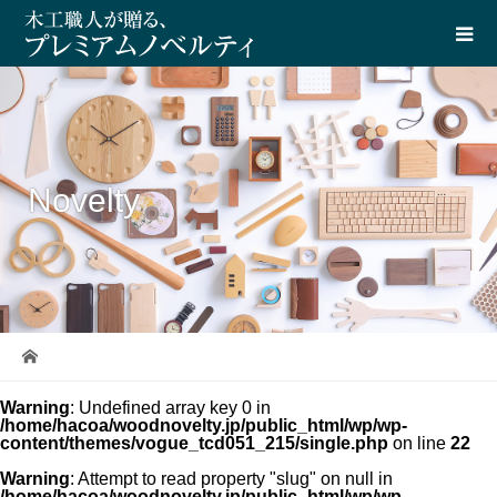
Novelty
Warning
: Undefined array key 0 in
/home/hacoa/woodnovelty.jp/public_html/wp/wp-
content/themes/vogue_tcd051_215/single.php
on line
22
Warning
: Attempt to read property "slug" on null in
/home/hacoa/woodnovelty.jp/public_html/wp/wp-