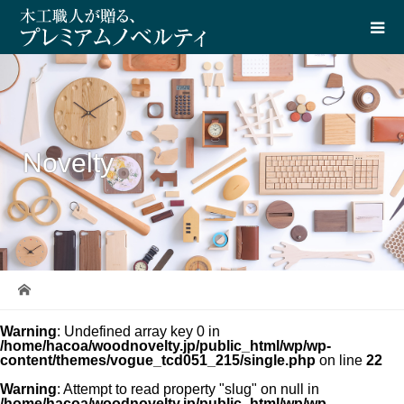
Novelty
Warning
: Undefined array key 0 in
/home/hacoa/woodnovelty.jp/public_html/wp/wp-
content/themes/vogue_tcd051_215/single.php
on line
22
Warning
: Attempt to read property "slug" on null in
/home/hacoa/woodnovelty.jp/public_html/wp/wp-