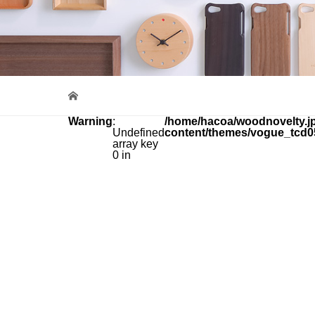
Warning
:
/home/hacoa/woodnovelty.jp
Undefined
content/themes/vogue_tcd0
array key
0 in