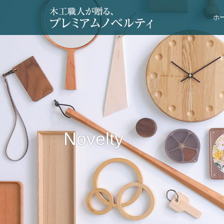
ホ
Novelty