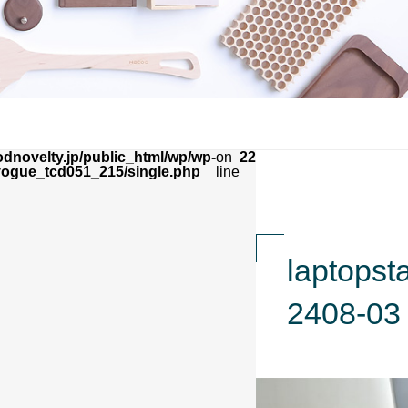
dnovelty.jp/public_html/wp/wp-
on
22
vogue_tcd051_215/single.php
line
laptopst
2408-03