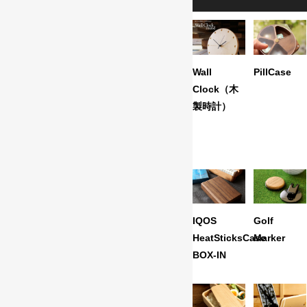
Wall
PillCase
Clock（木
製時計）
IQOS
Golf
HeatSticksCase
Marker
BOX-IN