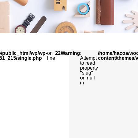
/public_html/wp/wp-
on
22
Warning
:
/home/hacoa/woo
51_215/single.php
line
Attempt
content/themes/
to read
property
"slug"
on null
in