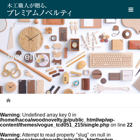
Novelty
Warning
: Undefined array key 0 in
/home/hacoa/woodnovelty.jp/public_html/wp/wp-
content/themes/vogue_tcd051_215/single.php
on line
22
Warning
: Attempt to read property "slug" on null in
/home/hacoa/woodnovelty.jp/public_html/wp/wp-