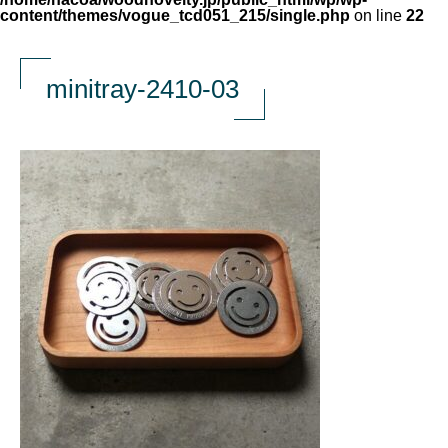
content/themes/vogue_tcd051_215/single.php
on line
22
minitray-2410-03