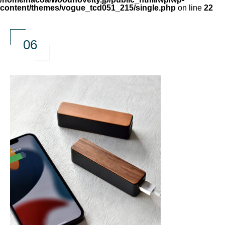
content/themes/vogue_tcd051_215/single.php
on line
22
06