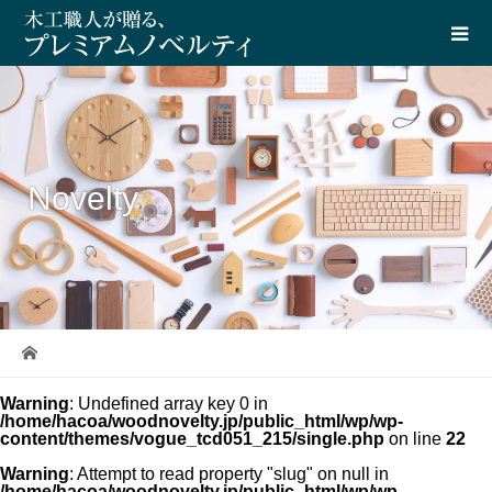
Novelty
Warning
: Undefined array key 0 in
/home/hacoa/woodnovelty.jp/public_html/wp/wp-
content/themes/vogue_tcd051_215/single.php
on line
22
Warning
: Attempt to read property "slug" on null in
/home/hacoa/woodnovelty.jp/public_html/wp/wp-