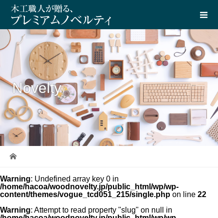
Novelty
Warning
: Undefined array key 0 in
/home/hacoa/woodnovelty.jp/public_html/wp/wp-
content/themes/vogue_tcd051_215/single.php
on line
22
Warning
: Attempt to read property "slug" on null in
/home/hacoa/woodnovelty.jp/public_html/wp/wp-