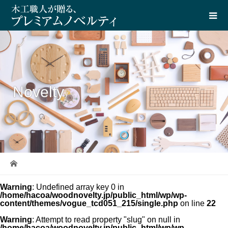
Novelty
Warning
: Undefined array key 0 in
/home/hacoa/woodnovelty.jp/public_html/wp/wp-
content/themes/vogue_tcd051_215/single.php
on line
22
Warning
: Attempt to read property "slug" on null in
/home/hacoa/woodnovelty.jp/public_html/wp/wp-