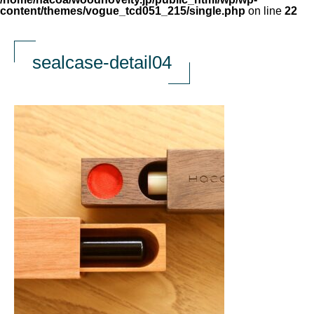
content/themes/vogue_tcd051_215/single.php
on line
22
sealcase-detail04