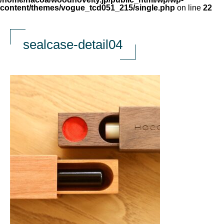
content/themes/vogue_tcd051_215/single.php
on line
22
sealcase-detail04