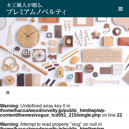
Novelty
Warning
: Undefined array key 0 in
/home/hacoa/woodnovelty.jp/public_html/wp/wp-
content/themes/vogue_tcd051_215/single.php
on line
22
Warning
: Attempt to read property "slug" on null in
/home/hacoa/woodnovelty.jp/public_html/wp/wp-