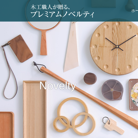
ホ
Novelty