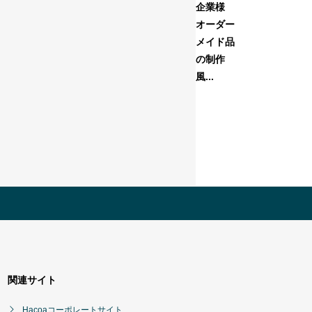
企業様
オーダー
メイド品
の制作
風...
関連サイト
Hacoaコーポレートサイト