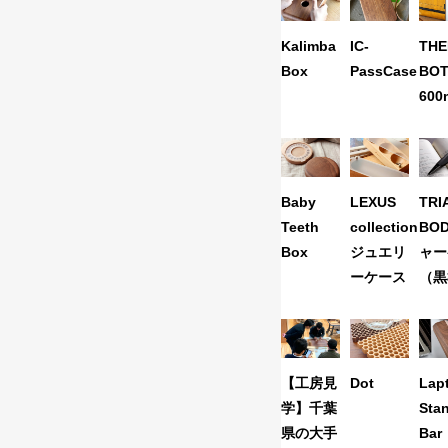
Kalimba
IC-
TH
Box
PassCase
BOT
600
Baby
LEXUS
TRI
Teeth
collection
BOD
Box
ジュエリ
ャー
ーケース
（黒
【工房見
Dot
Lap
学】千葉
Sta
県の大手
Bar