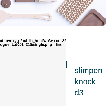
dnovelty.jp/public_html/wp/wp-
on
22
vogue_tcd051_215/single.php
line
slimpen-
knock-
d3