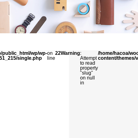
/public_html/wp/wp-
on
22
Warning
:
/home/hacoa/woo
51_215/single.php
line
Attempt
content/themes/
to read
property
"slug"
on null
in