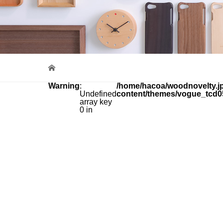
Warning
:
/home/hacoa/woodnovelty.jp
Undefined
content/themes/vogue_tcd0
array key
0 in