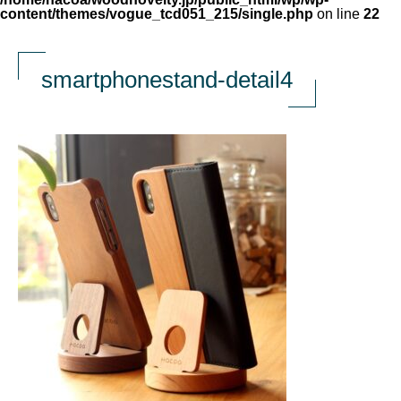
content/themes/vogue_tcd051_215/single.php
on line
22
smartphonestand-detail4