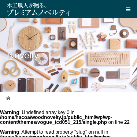
Novelty
Warning
: Undefined array key 0 in
/home/hacoa/woodnovelty.jp/public_html/wp/wp-
content/themes/vogue_tcd051_215/single.php
on line
22
Warning
: Attempt to read property "slug" on null in
/home/hacoa/woodnovelty.jp/public_html/wp/wp-