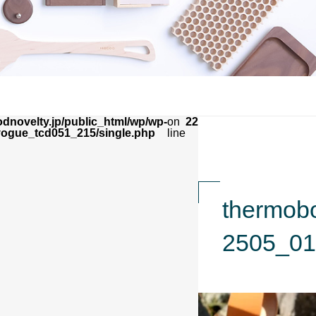
dnovelty.jp/public_html/wp/wp-
on
22
vogue_tcd051_215/single.php
line
thermobo
2505_01