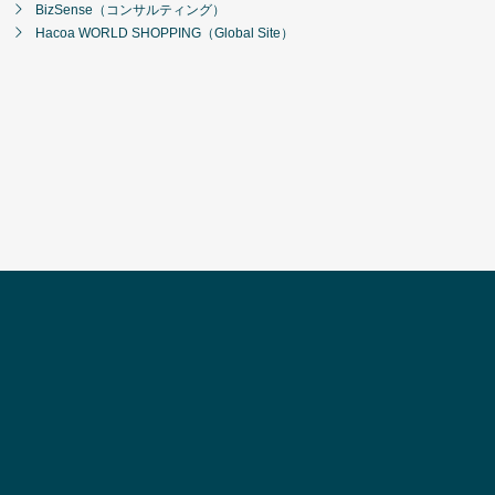
BizSense（コンサルティング）
Hacoa WORLD SHOPPING（Global Site）