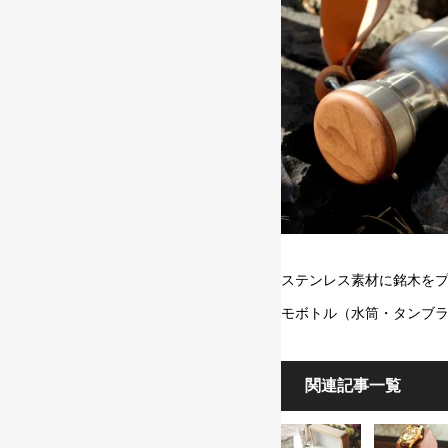
ステンレス素材に銘木をプ
モボトル（水筒・タンブ
関連記事一覧