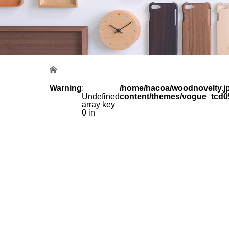
Warning
:
/home/hacoa/woodnovelty.jp
Undefined
content/themes/vogue_tcd0
array key
0 in