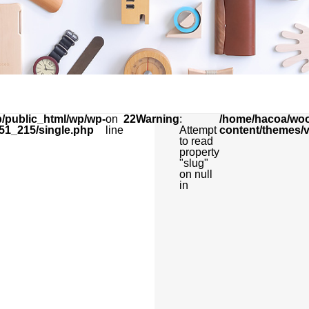
/public_html/wp/wp-
on
22
Warning
:
/home/hacoa/woo
51_215/single.php
line
Attempt
content/themes/
to read
property
"slug"
on null
in