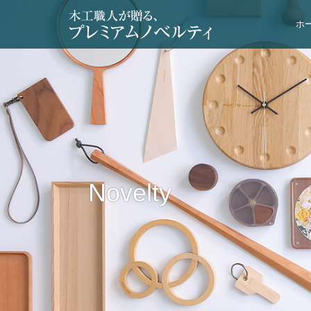
ホ
Novelty