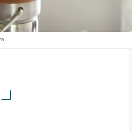
l09
9