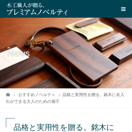
News
おすすめノベルティ
品格と実用性を贈る。銘木に名入
れができる大人のための扇子
品格と実用性を贈る。銘木に