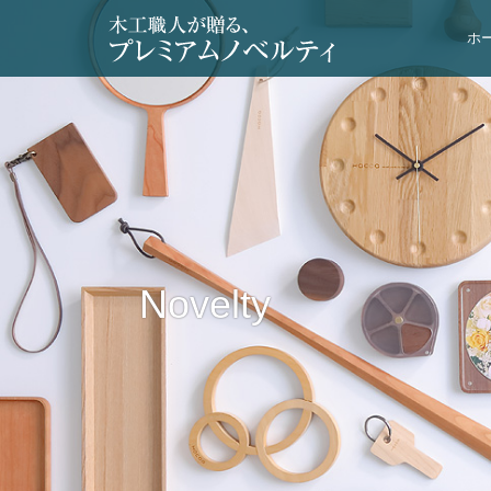
ホ
Novelty