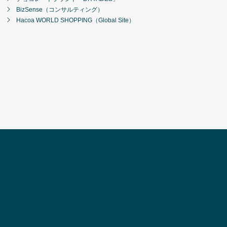
BizSense（コンサルティング）
Hacoa WORLD SHOPPING（Global Site）