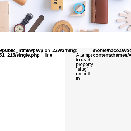
/public_html/wp/wp-
on
22
Warning
:
/home/hacoa/woo
51_215/single.php
line
Attempt
content/themes/
to read
property
"slug"
on null
in