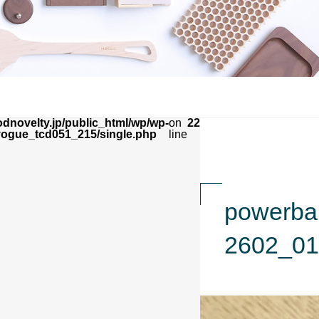
dnovelty.jp/public_html/wp/wp-
on
22
vogue_tcd051_215/single.php
line
powerba
2602_01