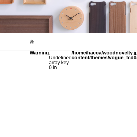
Warning
:
/home/hacoa/woodnovelty.jp
Undefined
content/themes/vogue_tcd0
array key
0 in