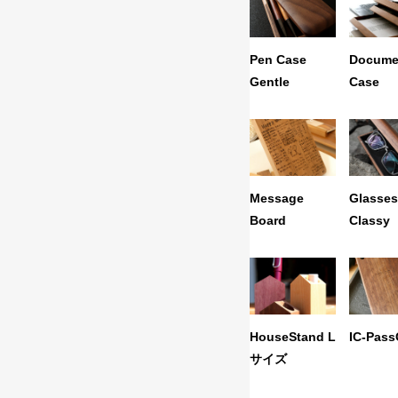
Pen Case
Docume
Gentle
Case
Message
Glasse
Board
Classy
HouseStand L
IC-Pas
サイズ